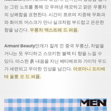
는 그린 노트를 통해 갓 우려낸 깨끗하고 맑은 우롱차
의 상쾌함을 표현한다. 시간이 흐르며 지중해 무화과
와 화이트 머스크가 만나 실크처럼 부드럽고 은은한
향을 남긴다.
우롱차 엑스트레 드 퍼퓸.
Armani Beauty
안개가 짙게 낀 중국 우롱산, 차밭을
거니는 듯 우디하고 스모키한 블랙 티 향을 느낄 수
있다. 따스한 흙 내음을 지닌 베티베르와 가이악 우드
가 세련되고 우아한 인상을 남긴다.
아르마니 프리베
테 울롱 오 드 퍼퓸.