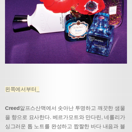
왼쪽에서부터_
Creed
알프스산맥에서 솟아난 투명하고 깨끗한 샘물
을 향으로 묘사한다. 베르가모트와 만다린, 네롤리가
싱그러운 톱 노트를 완성하고 짭짤한 바다 내음과 블