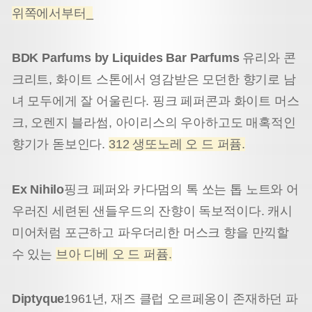
위쪽에서부터_
BDK Parfums by Liquides Bar Parfums
유리와 콘
크리트, 화이트 스톤에서 영감받은 모던한 향기로 남
녀 모두에게 잘 어울린다. 핑크 페퍼콘과 화이트 머스
크, 오렌지 블라썸, 아이리스의 우아하고도 매혹적인
향기가 돋보인다.
312 생또노레 오 드 퍼퓸.
Ex Nihilo
핑크 페퍼와 카다멈의 톡 쏘는 톱 노트와 어
우러진 세련된 샌들우드의 잔향이 독보적이다. 캐시
미어처럼 포근하고 파우더리한 머스크 향을 만끽할
수 있는
브아 디베 오 드 퍼퓸.
Diptyque
1961년, 재즈 클럽 오르페옹이 존재하던 파