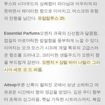
투스와 시더우드의 상쾌함이 라다넘과 어우러져 따
뜻하면서 레더리한 향으로 이어지고, 머스크와 유향
의 잔향을 남긴다.
유칼립투스 20.
Essential Parfums
오렌지 과육의 신선함과 달콤함,
껍질의 아로마틱한 쌉쌀함을 풍부하게 느낄 수 있다.
이어지는 오크 모스가 시프레 계열 특유의 고급스러
운 향조를 드러내고, 크리미한 샌들우드가 오렌지 향
을 부드럽게 감싼다.
오렌지 × 상탈 바이 나탈리 그라
시아 세토 오 드 퍼퓸.
Aēsop
푸른 신록이 펼쳐진 곳에서 보낸 소박하고 여
유로운 시간에서 향의 영감을 얻었다. 깊은 우디 향부
터 초목의 싱그러움, 햇살 가득한 시트러스까지, 복잡