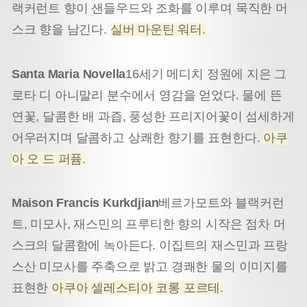
랙커런트 향이 샌들우드와 조화를 이루며 묵직한 머
스크 향을 남긴다.
실버 마운틴 워터.
Santa Maria Novella
16세기 메디치 정원에 지은 그
로타 디 아니말리 분수에서 영감을 얻었다. 물에 뜬
연꽃, 달콤한 배 과즙, 풍성한 프리지어꽃이 섬세하게
어우러지며 달콤하고 상쾌한 향기를 표현한다.
아쿠
아 오 드 퍼퓸.
Maison Francis Kurkdjian
베르가모트와 블랙커런
트, 미모사, 재스민의 프루티한 향의 시작은 점차 머
스크의 달콤함에 녹아든다. 이집트의 재스민과 프랑
스산 미모사를 주축으로 밝고 경쾌한 물의 이미지를
표현한
아쿠아 셀레스티아 코롱 포르테.