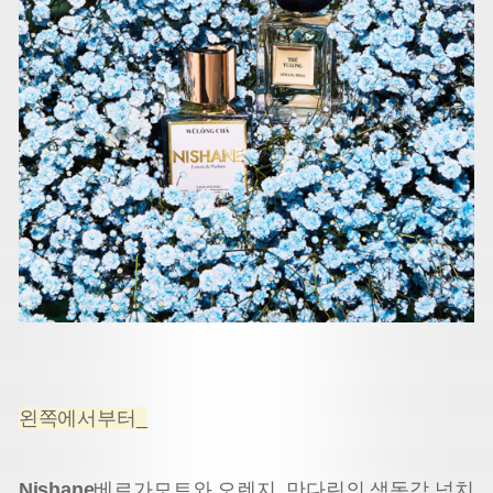
왼쪽에서부터_
Nishane
베르가모트와 오렌지, 만다린의 생동감 넘치