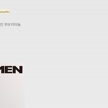
boutin
.
러진 무브 티타늄