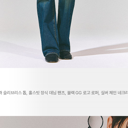
 슬리브리스 톱, 홀스빗 장식 데님 팬츠, 블랙 GG 로고 로퍼, 실버 체인 네크