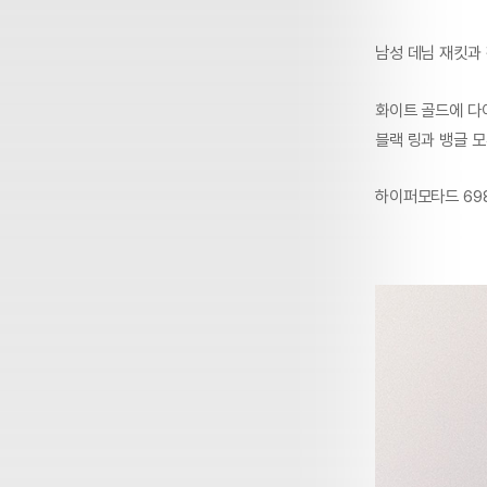
남성 데님 재킷과 
화이트 골드에 다
블랙 링과 뱅글 
하이퍼모타드 698