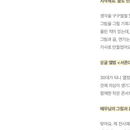
시작해요. 글도 빈
생각을 구구절절 
그림을 그릴 기회
올린 적이 있는데
그림과 글, 연기
가사로 만들었어요
싱글 앨범 <서른
30대가 되니 열
것에 의심이 생기고
함께한 작은 콘서
배우님의 그림과 
맞아요. 제 전시에