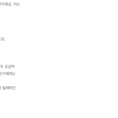
뿐이에요. 저는
요.
모두 조금씩
누군가에게는
어 절제하던