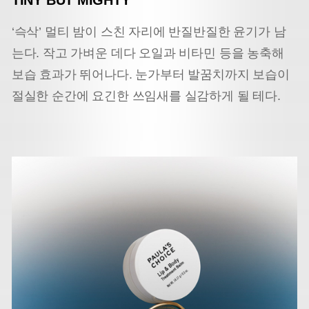
‘슥삭’ 멀티 밤이 스친 자리에 반질반질한 윤기가 남
는다. 작고 가벼운 데다 오일과 비타민 등을 농축해
보습 효과가 뛰어나다. 눈가부터 발꿈치까지 보습이
절실한 순간에 요긴한 쓰임새를 실감하게 될 테다.