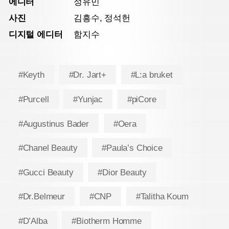
에디터
정유민
사진
김흥수, 정석헌
디지털 에디터
함지수
#Keyth
#Dr. Jart+
#L:a bruket
#Purcell
#Yunjac
#piCore
#Augustinus Bader
#Oera
#Chanel Beauty
#Paula’s Choice
#Gucci Beauty
#Dior Beauty
#Dr.Belmeur
#CNP
#Talitha Koum
#D’Alba
#Biotherm Homme