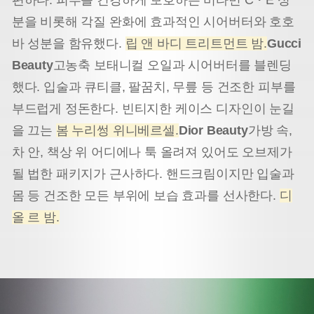
분을 비롯해 각질 완화에 효과적인 시어버터와 호호
바 성분을 함유했다.
립 앤 바디 트리트먼트 밤.
Gucci
Beauty
고농축 보태니컬 오일과 시어버터를 블렌딩
했다. 입술과 큐티클, 팔꿈치, 무릎 등 건조한 피부를
부드럽게 정돈한다. 빈티지한 케이스 디자인이 눈길
을 끄는
봄 누리썽 위니베르셀.
Dior Beauty
가방 속,
차 안, 책상 위 어디에나 툭 올려져 있어도 오브제가
될 법한 패키지가 근사하다. 핸드크림이지만 입술과
몸 등 건조한 모든 부위에 보습 효과를 선사한다.
디
올 르 밤.