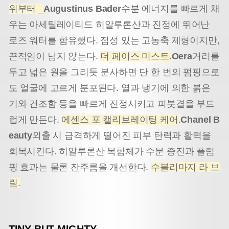
위부터 _
Augustinus Bader
수분 에너지를 빠르게 채
우는 아세틸레이티드 히알루론산과 진정에 뛰어난
로즈 워터를 함유했다. 점성 있는 고농축 제형이지만,
끈적임이 남지 않는다.
더 페이스 미스트.
Oera
거리를
두고 넓은 원을 그리듯 분사하면 단 한 번의 펌핑으로
도 얼굴에 고르게 분포된다. 열과 냉기에 의한 붉은
기와 건조함 등을 빠르게 진정시키고 피붓결을 부드
럽게 만든다.
에센스 포 캘리브레이팅 케어.
Chanel B
eauty
외출 시 급격하게 떨어진 피부 탄력과 활력을
회복시킨다. 히알루론산 복합체가 수분 증진과 플럼
핑 효과는 물론 잔주름을 개선한다.
수블리마지 라 브
림.
TINY BUT MIGHTY