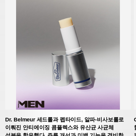
Dr. Belmeur
세드롤과 펩타이드, 알파-비사보롤로
이뤄진 안티에이징 콤플렉스와 유산균 사균체
성분을 함유했다. 주름 개선과 미백 기능을 겸비한