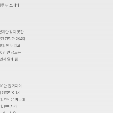
가루 두 포대와
었지만 갖지 못한
었던 간절한 마음이
다. 안 버리고
0만 원 정도는
면서 알게 된
00만 원 가까이
어 엠블램’이라는
다. 한번은 미국에
다. 판매자가