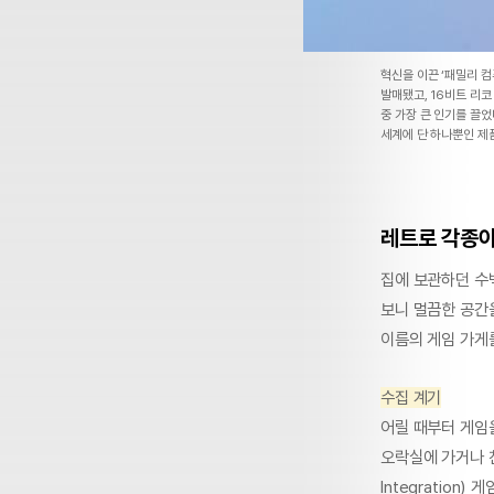
혁신을 이끈 ‘패밀리 컴퓨
발매됐고, 16비트 리코
중 가장 큰 인기를 끌
세계에 단 하나뿐인 제
레트로 각종
집에 보관하던 수
보니 멀끔한 공간
이름의 게임 가게
수집 계기
어릴 때부터 게임을
오락실에 가거나 친
Integration