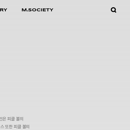
검색창
RY
M.SOCIETY
열기
인은 피클 볼의
스 또한 피클 볼의