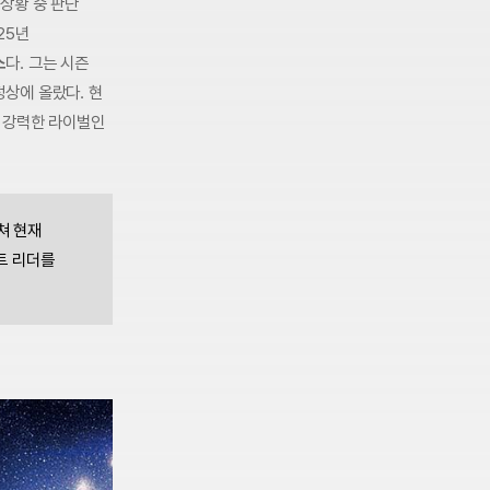
상황 중 판단
25년
스
다. 그는 시즌
상에 올랐다. 현
자 강력한 라이벌인
쳐 현재
트 리더를