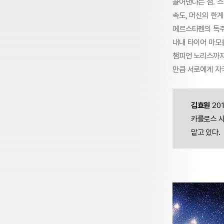
끌어낸다는 점. 
속도, 머신의 한
페르스타펜의 독주
내내 타이어 마모
챔피언 노리스까지
만큼 서로에게 자
김효원
20
카를로스 사
맡고 있다.