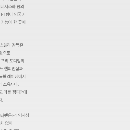
제네시스와 팀의
 F1팀이 영국에
 기능이 한 곳에
 스텔라 감독은
승권으로
그랑프리 포디엄의
월드 챔피언십과
레드불 레이싱에서
의 소유자다.
타고 더블 챔피언에
다.
스타펜
은 F1 역사상
오차 없이