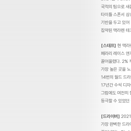
국적의 팀으로 새
타이틀 스폰서 삼
기반을 두고 있어 
집약된 맥라렌 테
[스태프]
현 맥라
페라리 레이스 엔
끌어올렸다. 2%
가장 높은 곳을 노
14번의 월드 드
17년간 수석 디
그럼에도 여전히 현
등극할 수 있었던 
[드라이버]
202
가장 완벽한 드라