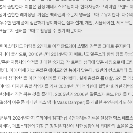
롭게 출범한다. 이름은 삼성 제네시스 F1팀이다. 현대자동차 프리미엄 브랜드 
성이 결합한 레이싱팀. 거점은 맥라렌의 주둔지 영국을 그대로 유지한다. 다수의
우수한 인재 풀에 접근하기 용이하다는 점과 설계, 개발, 시뮬레이션, 제조 모든
크놀로지 센터를 그대로 활용할 수 있기 때문이다.
렌 마스터카드 F1팀을 2연패로 이끈
안드레아 스텔라
감독을 그대로 유지한다.
지니어 출신으로, 2010년부터 2014년까지 페르난도 알론소와 함께 팀을 우
 부족한 자동차의 약점을 최대한 숨기고, 각 트랙의 성격에 맞춘 세팅으로 매 
렸다. 이에 더해 기술 총괄은
에이드리언 뉴이
가 맡는다. 12번의 컨스트럭터 
라이버 챔피언십을 이끈 레이싱카를 디자인했다. 설계 총괄은
롭 마샬
. 오라클 
자이너와 디자인 총괄 책임자를 거쳐 2024년부터 맥라렌에 합류한 화려한 경력
장에서 직접 뛰는 것을 즐긴다. 2005년과 2006년 알론소가 르노 F1카를 
결정적 이유 중 하나인 매스 댐퍼(Mass Damper)를 개발한 주인공이기도 하
1년부터 2024년까지 드라이버 챔피언십 4연패라는 기록을 달성한
막스 페르
이버다. 페르스타펜의 가장 큰 장점은 자신이 처한 상황에서 최대한의 효율을 