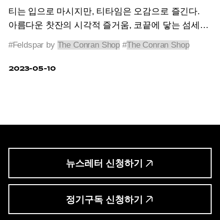
티는 입으로 마시지만, 티타임은 오감으로 즐긴다.
아름다운 찻잔의 시각적 즐거움, 코끝에 닿는 섬세한
향, 찻주전자의 따스한 온기와 차를 따르는 우아한
#Feldspar by
The Conran Shop
#
The Conran Shop
소리까지. 감각을 일깨우는 관능적 티타임으로의
초대.
2023-05-10
뉴스레터 신청하기
정기구독 신청하기