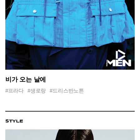
비가 오는 날에
#프라다
#생로랑
#드리스반노튼
STYLE