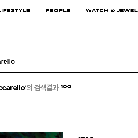
LIFESTYLE
PEOPLE
WATCH & JEWEL
100
carello’
의 검색결과