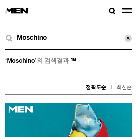
검색창
열기
검색결과
초기
18
‘Moschino’
의 검색결과
정확도순
최신순