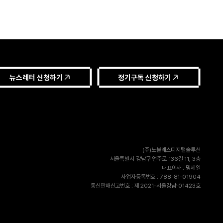
뉴스레터 신청하기
정기구독 신청하기
(주)노블레스디지털솔루션
서울특별시 강남구 언주로 136길 11, 3층
대표이사 : 명제열
사업자등록번호 : 788-81-01904
통신판매신고번호 : 제 2021-서울강남-01423호