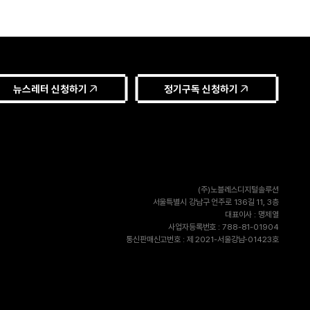
뉴스레터 신청하기
정기구독 신청하기
(주)노블레스디지털솔루션
서울특별시 강남구 언주로 136길 11, 3층
대표이사 : 명제열
사업자등록번호 : 788-81-01904
통신판매신고번호 : 제 2021-서울강남-01423호