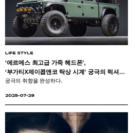
LIFE STYLE
‘에르메스 최고급 가죽 헤드폰’,
‘부가티X제이콥앤코 탁상 시계’ 궁극의 럭셔리
궁극의 취향을 완성하다.
라이프 아이템?
2025-07-29