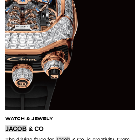
WATCH & JEWELY
JACOB
& CO
The driving force for
Jacob
& Co. is creativity. From