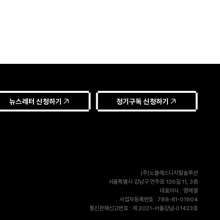
뉴스레터 신청하기
정기구독 신청하기
(주)노블레스디지털솔루션
서울특별시 강남구 언주로 136길 11, 3층
대표이사 : 명제열
사업자등록번호 : 788-81-01904
통신판매신고번호 : 제 2021-서울강남-01423호