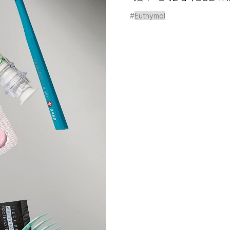
#
Euthymol