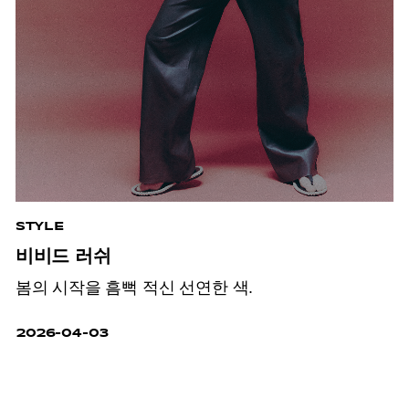
STYLE
비비드 러쉬
봄의 시작을 흠뻑 적신 선연한 색.
2026-04-03