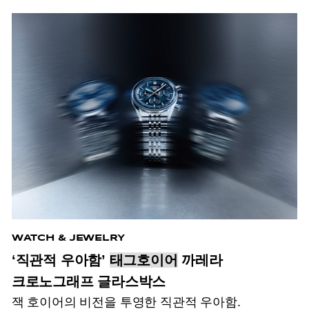
WATCH & JEWELRY
‘직관적 우아함’
태그호이어
까레라
크로노그래프 글라스박스
잭 호이어의 비전을 투영한 직관적 우아함.