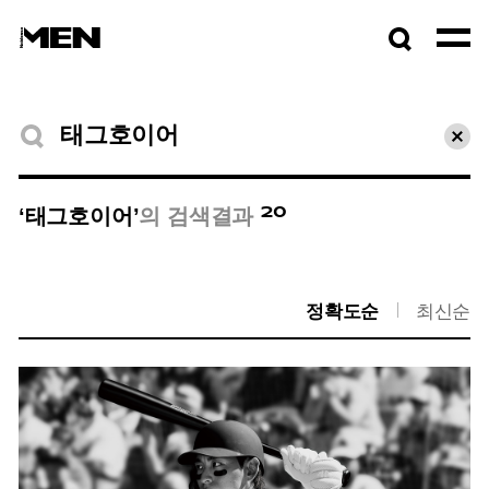
검색창
열기
검색결과
초기
20
‘태그호이어’
의 검색결과
정확도순
최신순