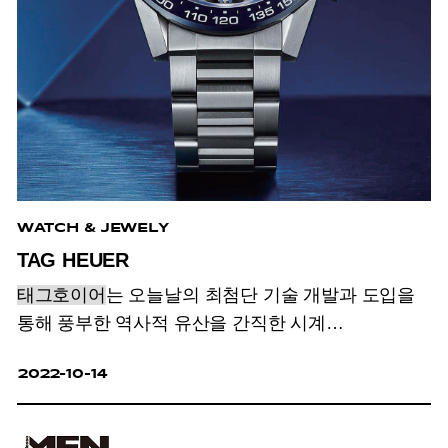
WATCH & JEWELY
TAG HEUER
태그호이어
는 오늘날의 최첨단 기술 개발과 도입을
통해 풍부한 역사적 유산을 간직한 시계
포트폴리오를 활용합니다.
시계 애호가가 실리콘 칩,
2022-10-14
투르비옹 또는 카본 헤어스프링 등 무엇을 선호하든,
그들의 시계는
태그호이어
의 과거와 미래를
연결합니다.