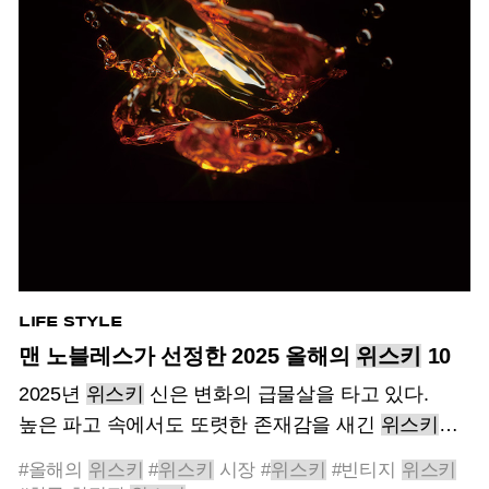
LIFE STYLE
맨 노블레스가 선정한 2025 올해의
위스키
10
2025년
위스키
신은 변화의 급물살을 타고 있다.
높은 파고 속에서도 또렷한 존재감을 새긴
위스키
와
그 흐름을 기록했다.
#올해의
위스키
#
위스키
시장
#
위스키
#빈티지
위스키