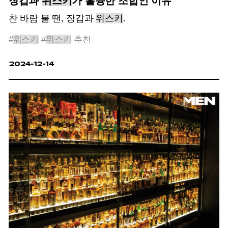
장갑과
위스키
가 훌륭한 조합인 이유
찬 바람 불 땐, 장갑과
위스키
.
#
위스키
#
위스키
추천
2024-12-14