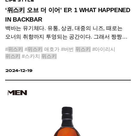
LIFE STYLE
‘
위스키
오브 더 이어’ EP. 1 WHAT HAPPENED
IN BACKBAR
백바는 유기체다. 유통, 상권, 대중의 니즈, 때로는
오너의 취향까지 투영되는 공간이다.
그래서 짱짱한
위스키
셀렉션을 갖춘 바의 오너와 바텐더에게
#
위스키
#
위스키
애호가
#버번
위스키
#아이리시
물었다.
2024년 당신의 백바에는 어떤 변화가
위스키
#스카치
위스키
있었나? 백바에서 건져 올린 다섯 가지 현상.
2024-12-19