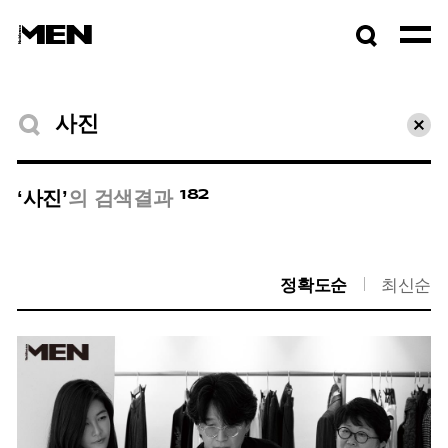
검색창
열기
검색결과
초기
182
‘사진’
의 검색결과
정확도순
최신순