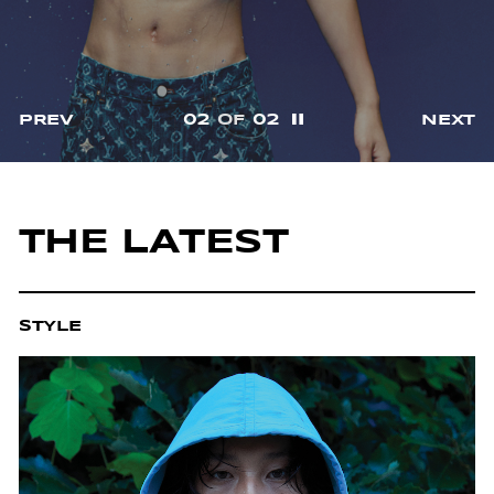
02
OF
02
PREV
NEXT
일시정지
THE LATEST
STYLE