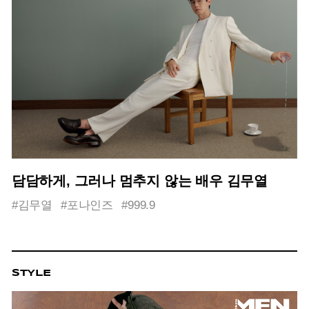
담담하게, 그러나 멈추지 않는 배우 김무열
#김무열
#포나인즈
#999.9
STYLE