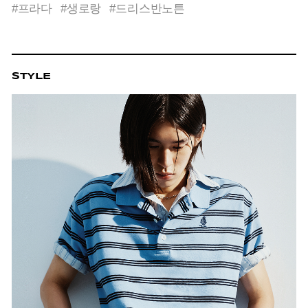
#프라다
#생로랑
#드리스반노튼
STYLE