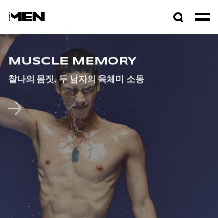
검색창
열기
MUSCLE MEMORY
MUSCLE MEMORY
칵테일과 주얼리, 반짝이는 모든 것을 위해
치얼스!
찰나의 몸짓, 두 남자의 육체미 소동
찰나의 몸짓, 두 남자의 육체미 소동
SPARKING GARNISH
링크
링크
이동
이동
링크
이동