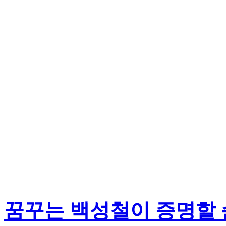
꿈꾸는 백성철이 증명할