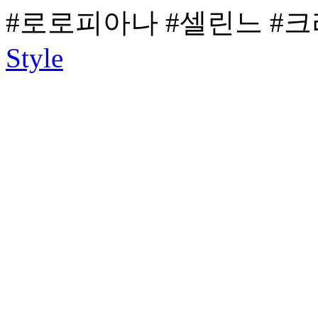
#로로피아나
#셀린느
#
Style