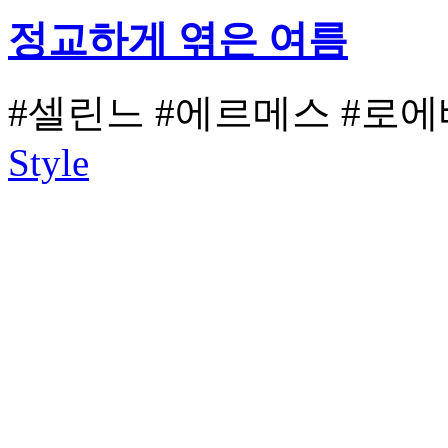
정교하게 엮은 여름
#셀린느
#에르메스
#로에
Style