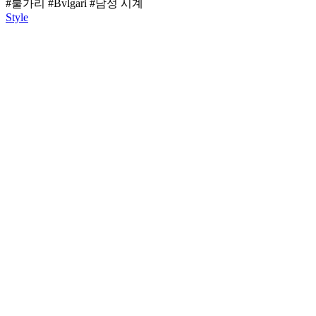
#불가리
#Bvlgari
#남성 시계
Style