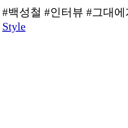
#백성철
#인터뷰
#그대에
Style