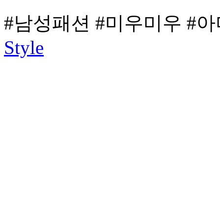
#남성패션
#미우미우
#아
Style