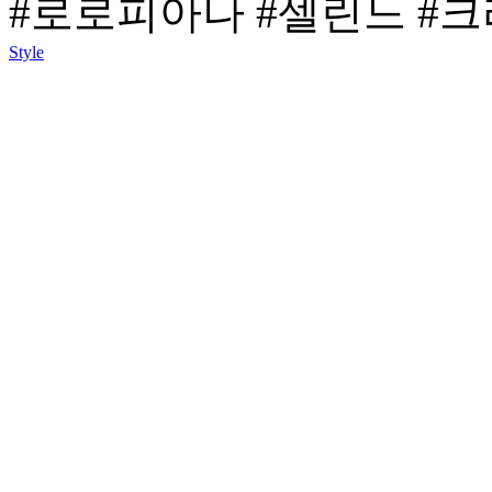
#로로피아나
#셀린느
#
Style