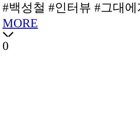
#백성철
#인터뷰
#그대에
MORE
0