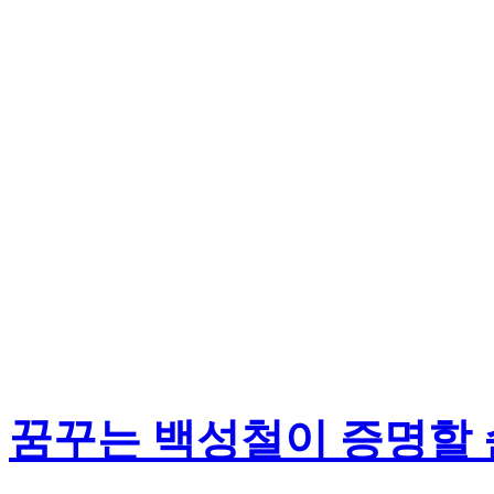
꿈꾸는 백성철이 증명할