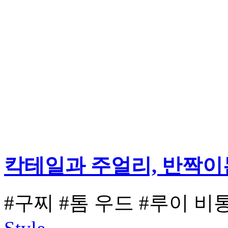
칵테일과 주얼리, 반짝이
#구찌
#톰 우드
#루이 비