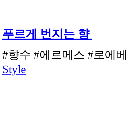
푸르게 번지는 향
#향수
#에르메스
#로에베
Style