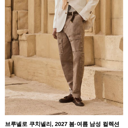
브루넬로 쿠치넬리, 2027 봄·여름 남성 컬렉션