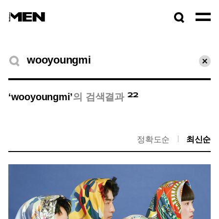
검색창
열기
검색결과
초기
22
‘wooyoungmi’
의 검색결과
정확도순
최신순