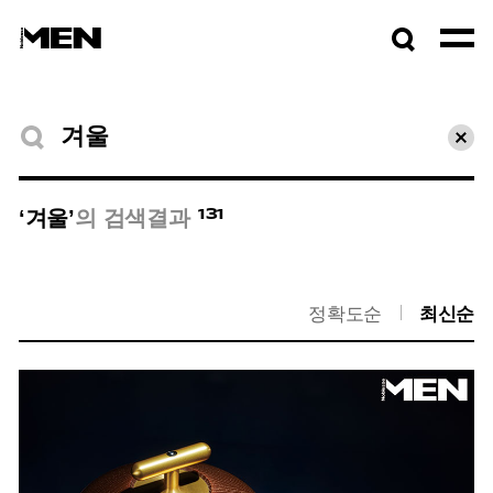
검색창
열기
검색결과
초기
131
‘겨울’
의 검색결과
정확도순
최신순