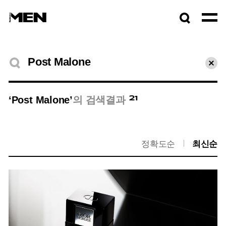
검색창
열기
검색결과
초기
21
‘Post Malone’
의 검색결과
정확도순
최신순