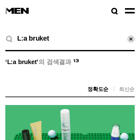
검색창
열기
검색결과
초기
13
‘L:a bruket’
의 검색결과
정확도순
최신순