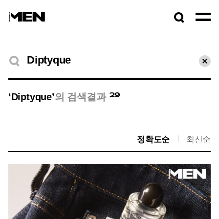
검색창
열기
검색결과
초기
29
‘Diptyque’
의 검색결과
정확도순
최신순