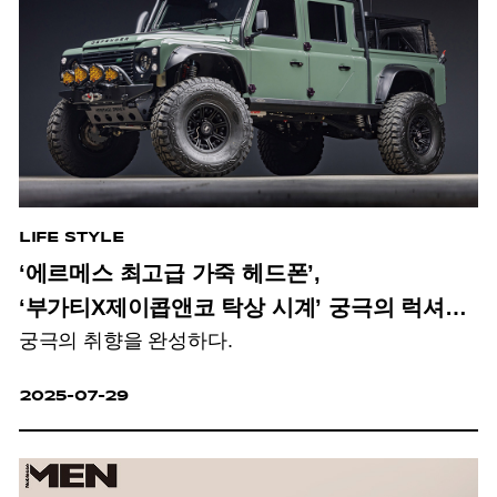
LIFE STYLE
‘에르메스 최고급 가죽 헤드폰’,
‘부가티X제이콥앤코 탁상 시계’ 궁극의 럭셔리
궁극의 취향을 완성하다.
라이프 아이템?
2025-07-29