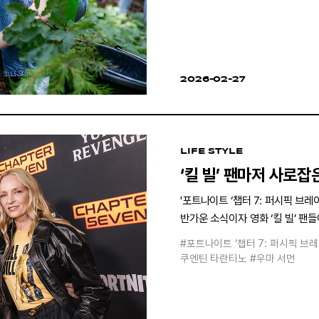
2026-02-27
LIFE STYLE
‘킬 빌’ 팬마저 사로잡
'포트나이트 ‘챕터 7: 퍼시픽 브
반가운 소식이자 영화 ‘킬 빌’ 팬
#포트나이트 ‘챕터 7: 퍼시픽 브
쿠엔틴 타란티노
#우마 서먼