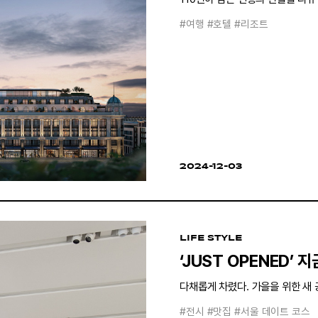
#여행
#호텔
#리조트
2024-12-03
LIFE STYLE
‘JUST OPENED’ 
다채롭게 차렸다. 가을을 위한 새 공
#전시
#맛집
#서울 데이트 코스