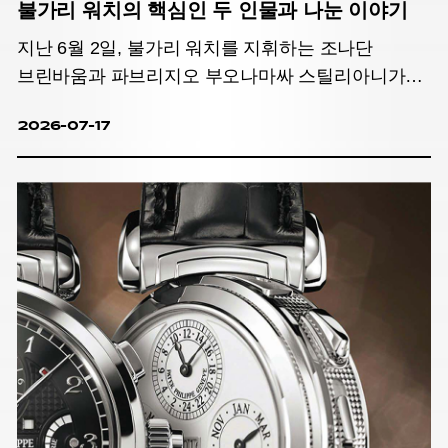
불가리 워치의 핵심인 두 인물과 나눈 이야기
지난 6월 2일, 불가리 워치를 지휘하는 조나단
브린바움과 파브리지오 부오나마싸 스틸리아니가
한국을 찾았다. 비즈니스와 미학이라는 서로 다른
2026-07-17
세계를 바라보는 두 인물의 시선이 교차하는
지점에서 맞닿은 불가리 워치의 세계, 그리고 새롭게
진화한 옥토 피니씨모 37mm에 관한 이야기를
나눴다.