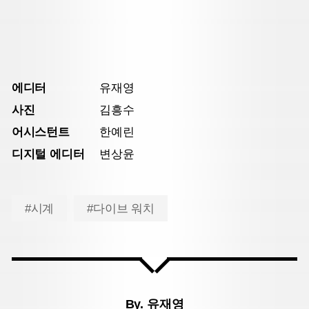
에디터
유재영
사진
김흥수
어시스턴트
한예린
디지털 에디터
변상윤
#시계
#다이브 워치
By.
유재영