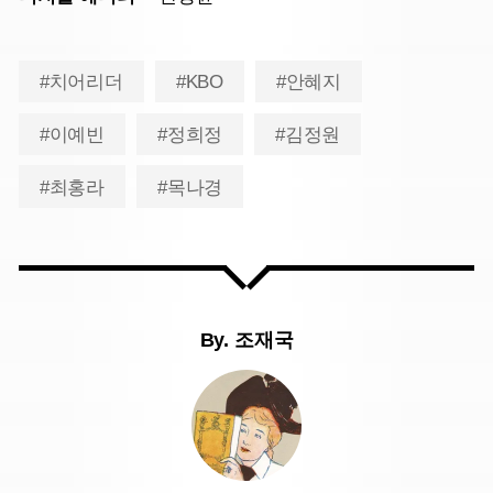
#치어리더
#KBO
#안혜지
#이예빈
#정희정
#김정원
#최홍라
#목나경
By.
조재국