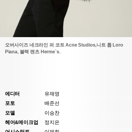
오버사이즈 네크라인 퍼 코트 Acne Studios,
니트 톱 Loro
Piana, 블랙 팬츠 Herme`s.
에디터
유재영
포토
배준선
모델
이승찬
헤어&메이크업
정지은
어시스턴트
이제희