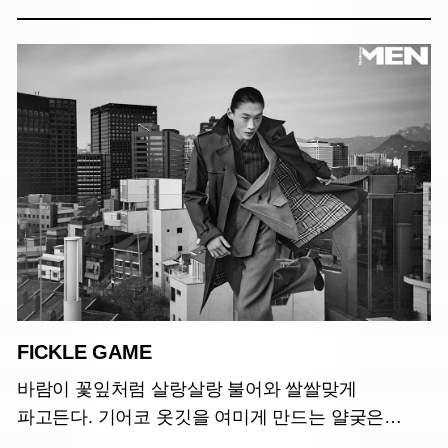
FICKLE GAME
바람이 꽃잎처럼 살랑살랑 불어와 쌀쌀맞게
파고든다. 기어코 옷깃을 여미게 만드는 얄궂은
봄바람.