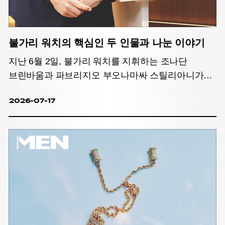
불가리 워치의 핵심인 두 인물과 나눈 이야기
지난 6월 2일, 불가리 워치를 지휘하는 조나단
브린바움과 파브리지오 부오나마싸 스틸리아니가
한국을 찾았다. 비즈니스와 미학이라는 서로 다른
2026-07-17
세계를 바라보는 두 인물의 시선이 교차하는
지점에서 맞닿은 불가리 워치의 세계, 그리고 새롭게
진화한 옥토 피니씨모 37mm에 관한 이야기를
나눴다.