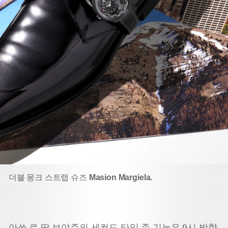
더블 몽크 스트랩 슈즈
Masion Margiela.
아쏘 르 땅 보야쥬의 세컨드 타임 존 기능은 9시 방향