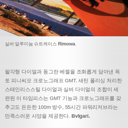
실버 알루미늄 슈트케이스
Rimowa
.
팔각형 다이얼과 동그란 베젤을 조화롭게 담아낸 옥
토 피니씨모 크로노그래프 GMT. 새틴 폴리싱 처리한
스테인리스스틸 다이얼과 실버 다이얼의 조합이 세
련된 이 타임피스는 GMT 기능과 크로노그래프를 갖
추고도 든든한 100m 방수, 55시간 파워리저브라는
만족스러운 사양을 제공한다.
Bvlgari.