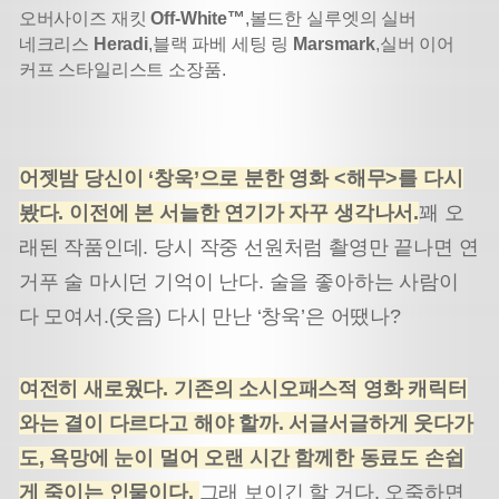
오버사이즈 재킷
Off-White™
,
볼드한 실루엣의 실버
네크리스
Heradi
,
블랙 파베 세팅 링
Marsmark
,
실버 이어
커프 스타일리스트 소장품.
어젯밤 당신이 ‘창욱’으로 분한 영화 <해무>를 다시
봤다. 이전에 본 서늘한 연기가 자꾸 생각나서.
꽤 오
래된 작품인데. 당시 작중 선원처럼 촬영만 끝나면 연
거푸 술 마시던 기억이 난다. 술을 좋아하는 사람이
다 모여서.(웃음) 다시 만난 ‘창욱’은 어땠나?
여전히 새로웠다. 기존의 소시오패스적 영화 캐릭터
와는 결이 다르다고 해야 할까. 서글서글하게 웃다가
도, 욕망에 눈이 멀어 오랜 시간 함께한 동료도 손쉽
게 죽이는 인물이다.
그래 보이긴 할 거다. 오죽하면