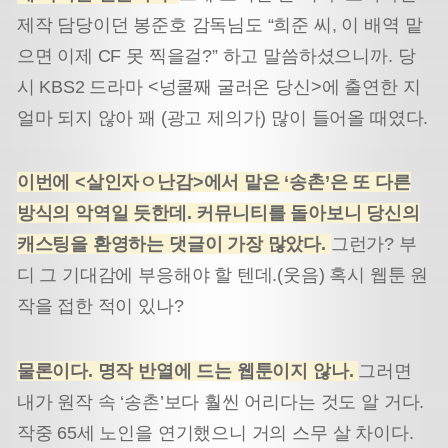
제작 담당이던 봉준호 감독님도 “희준 씨, 이 배역 맡
으면 이제 CF 못 찍을걸?” 하고 말씀하셨으니까. 당
시 KBS2 드라마 <넝쿨째 굴러온 당신>에 출연한 지
얼마 되지 않아 꽤 (광고 제의가) 많이 들어올 때였다.
이번에 <살인자ㅇ난감>에서 맡은 ‘송촌’은 또 다른
방식의 악역일 듯한데. 커뮤니티를 돌아보니 당신의
캐스팅을 환영하는 댓글이 가장 많았다.
그런가? 부
디 그 기대감에 부응해야 할 텐데.(웃음) 혹시 웹툰 원
작을 접한 적이 있나?
물론이다. 명작 반열에 드는 웹툰이지 않나.
그러면
내가 원작 속 ‘송촌’보다 훨씬 어리다는 것도 알 거다.
작중 65세 노인을 연기했으니 거의 스무 살 차이다.