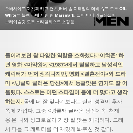
오버사이즈 재킷과 카고 팬츠,
러버 솔 디테일의 더비 슈즈 모두
Off-
White™
,
블랙 파베 세팅 링
Marsmark
, 실버 이어 커프와
실버
브레이슬릿 모두 스타일리스트 소장품.
돌이켜보면 참 다양한 역할을 소화했다. ‘이희준’ 하
면 영화 <마약왕>, <1987>에서 털털하고 남성적인
캐
릭터가 먼저 생각나지만, 영화 <결혼전야>와 드라
마 <넝쿨째 굴러온 당신>에서 능글맞은 연기도 잘 어
울렸다. 스스로는 어떤 스타일이 몸에 더 맞다고 생각
하는지.
몸에 더 잘 맞다기보다는 실제 성격이 후자
쪽에 가깝다. 그중 <넝쿨째 굴러온 당신> 속 ‘천재
용’은 나와 싱크로율이 가장 잘 맞는 캐릭터다. 그래
서 다들 그 캐릭터를 더 재밌게 봐주신 것 같다.