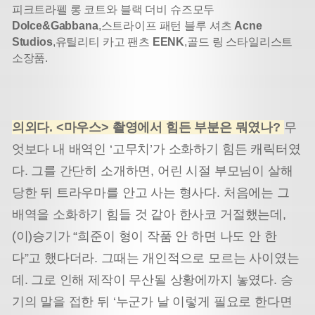
피크트라펠 롱 코트와 블랙 더비 슈즈
모두
Dolce&Gabbana
,
스트라이프 패턴 블루 셔츠
Acne
Studios
,
유틸리티 카고 팬츠
EENK
,
골드 링 스타일리스트
소장품.
의외다. <마우스> 촬영에서 힘든 부분은 뭐였나?
무
엇보다 내 배역인 ‘고무치’가 소화하기 힘든 캐릭터였
다. 그를 간단히 소개하면, 어린 시절 부모님
이 살해
당한 뒤 트라우마를 안고 사는 형사다. 처음에는 그
배역을 소화하기 힘들 것 같아 한사코 거절했는데,
(이)승기가 “희준이 형이 작품 안 하면 나도 안 한
다”고 했다더라. 그때는 개인적으로 모르는 사이였는
데. 그로 인해 제작이 무산될 상황에까지 놓였다. 승
기의 말을 접한 뒤 ‘누군가 날 이렇게 필요로 한다면