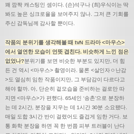
꽤 깜짝 캐스팅인 셈이다. (손)석구나 (최)우식이는 딱
봐도 높은 싱크로율을 보여주지 않나. 그저 큰 기회를
주신 감독님께 감사할 뿐이다.
작품의 분위기를 생각해볼 때 tvN 드라마 <마우스>
에서 열연한 모습이 언뜻 겹친다. 비슷하게 느낀 점은
없었나?
분위기를 보면 비슷한 부분도 있지만, 더 힘
든 건 역시 <마우스> 촬영이라. 물론 <살인자ㅇ난감
>도 열심히 임한 작품이지만, 그 부담감이 다르다고
해야 할까. 아, 단순히 겉모습을 준비하는 걸로만 따
지면 <마우스>가 편했다. 65세인 ‘송촌’으로 분장하
는 데 2시간, 분장을 지우는 데 1시간 30분 소요됐다.
매일 도합 3시간 반이 걸렸어도 즐겁게 임한 거다. 보
통 화학 분장을 하면 꼭 한 번쯤 피부 트러블이 난다