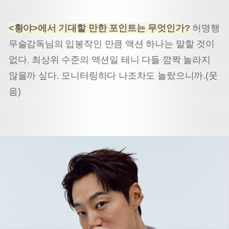
<황야>에서 기대할 만한 포인트는 무엇인가?
허명행
무술감독님의 입봉작인 만큼 액션 하나는 말할 것이
없다. 최상위 수준의 액션일 테니 다들 깜짝 놀라지
않을까 싶다. 모니터링하다 나조차도 놀랐으니까.(웃
음)