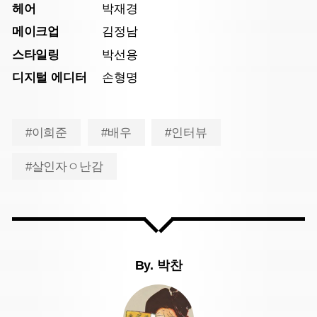
헤어
박재경
메이크업
김정남
스타일링
박선용
디지털 에디터
손형명
#이희준
#배우
#인터뷰
#살인자ㅇ난감
By.
박찬