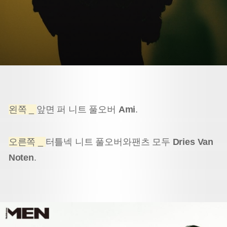
왼쪽 _
앞면 퍼 니트 풀오버
Ami
.
오른쪽 _
터틀넥 니트 풀오버와
팬츠 모두
Dries Van
Noten
.