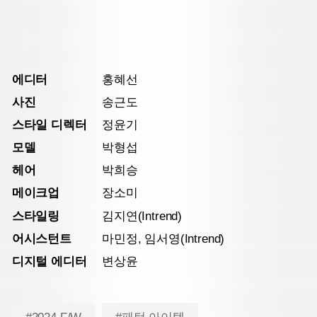
에디터
홍혜선
사진
송근도
스타일 디렉터
정윤기
모델
박형섭
헤어
박희승
메이크업
장소미
스타일링
김지연(Intrend)
어시스턴트
마민정, 임서영(Intrend)
디지털 에디터
변상윤