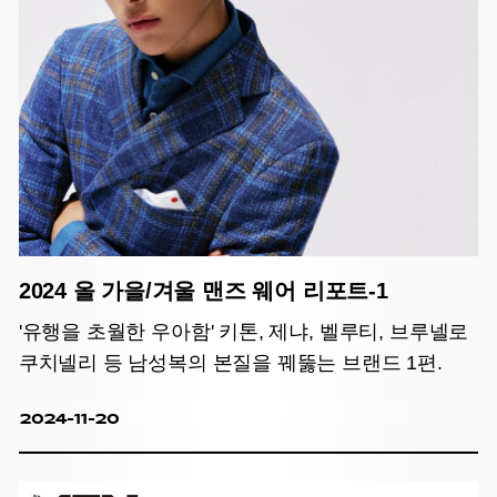
2024 올 가을/겨울 맨즈 웨어 리포트-1
'유행을 초월한 우아함' 키톤, 제냐, 벨루티, 브루넬로
쿠치넬리 등 남성복의 본질을 꿰뚫는 브랜드 1편.
2024-11-20