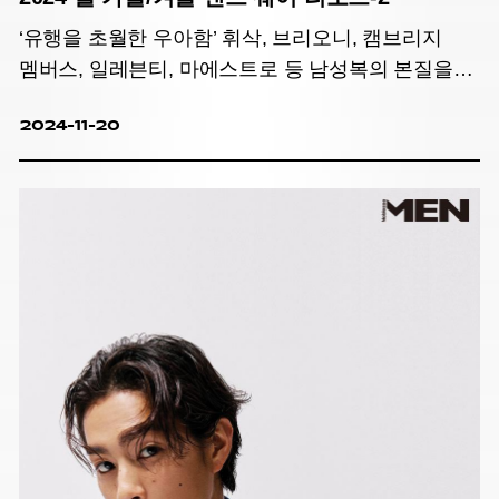
‘유행을 초월한 우아함’ 휘삭, 브리오니, 캠브리지
멤버스, 일레븐티, 마에스트로 등 남성복의 본질을
꿰뚫는 브랜드 2편.
2024-11-20