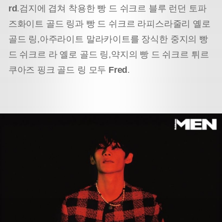
rd
.
검지에 겹쳐 착용한 빵 드 쉬크르 블루 런던 토파
즈
화이트 골드 링과 빵 드 쉬크르 라피스라줄리 옐로
골드 링,
아주라이트 말라카이트를 장식한 중지의 빵
드 쉬크르 라 옐로 골드 링,
약지의 빵 드 쉬크르 튀르
쿠아즈 핑크 골드 링 모두
Fred
.