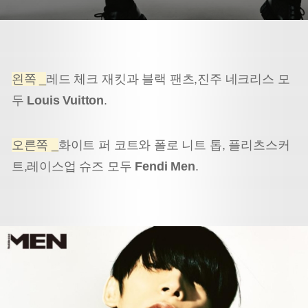
왼쪽 _
레드 체크 재킷과 블랙 팬츠,
진주 네크리스 모
두
Louis Vuitton
.
오른쪽 _
화이트 퍼 코트와 폴로 니트 톱, 플리츠스커
트,
레이스업 슈즈 모두
Fendi Men
.