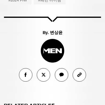
#2024 F/W
#패턴 아이템
By.
변상윤