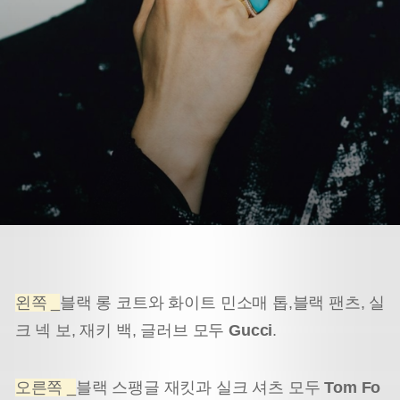
왼쪽 _
블랙 롱 코트와 화이트 민소매 톱,
블랙 팬츠, 실
크 넥 보, 재키 백, 글러브 모두
Gucci
.
오른쪽 _
블랙 스팽글 재킷과 실크 셔츠 모두
Tom Fo