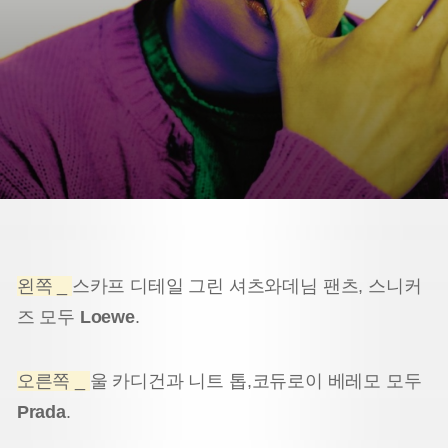
왼쪽 _
스카프 디테일 그린 셔츠와
데님 팬츠, 스니커
즈 모두
Loewe
.
오른쪽 _
울 카디건과 니트 톱,
코듀로이 베레모 모두
Prada
.