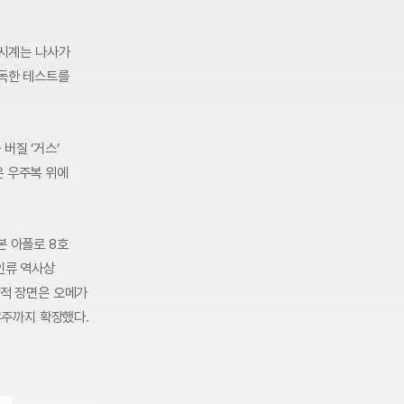
 시계는 나사가
 혹독한 테스트를
 버질 ‘거스’
은 우주복 위에
본 아폴로 8호
인류 역사상
사적 장면은 오메가
주까지 확장했다.