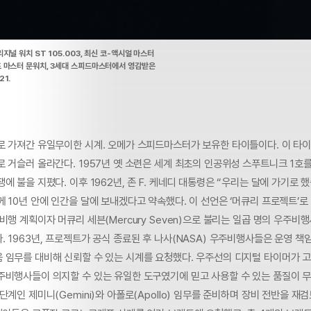
지널 워치 ST 105.003, 최신 코-액시얼 마스터
 마스터 문워치, 3세대 스피드마스터에서 영감받은
1.
로 가져간 유일무이한 시계. 오메가 스피드마스터가 보유한 타이틀이다. 이 타
 거슬러 올라간다. 1957년 옛 소련은 세계 최초의 인공위성 스푸트니크 1호
에 불을 지폈다. 이후 1962년, 존 F. 케네디 대통령은 “우리는 달에 가기로
 10년 안에 인간을 달에 보내겠다고 약속했다. 이 선언은 ‘머큐리 프로젝트’로
비행 계획이자 머큐리 세븐(Mercury Seven)으로 불리는 일곱 명의 우주비
 1963년, 프로젝트가 공식 종료된 후 나사(NASA) 우주비행사들은 운영 책
 임무를 대비해 신뢰할 수 있는 시계를 요청했다. 우주선의 디지털 타이머가 고
주비행사들이 의지할 수 있는 유일한 도구였기에 믿고 사용할 수 있는 품질이 
단계인 제미니(Gemini)와 아폴로(Apollo) 임무를 준비하며 장비 전반을 재