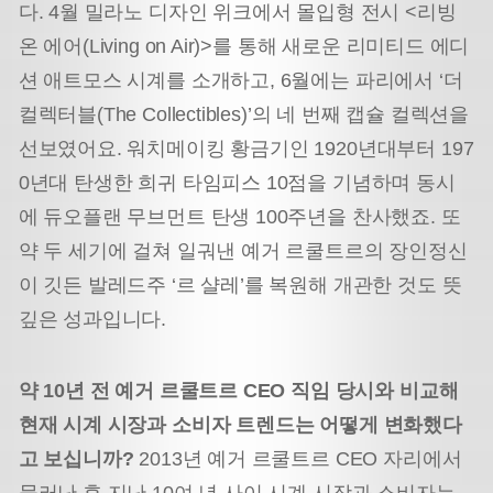
다. 4월 밀라노 디자인 위크에서 몰입형 전시 <리빙
온 에어(Living on Air)>를 통해 새로운 리미티드 에디
션 애트모스 시계를 소개하고, 6월에는 파리에서 ‘더
컬렉터블(The Collectibles)’의 네 번째 캡슐 컬렉션을
선보였어요. 워치메이킹 황금기인 1920년대부터 197
0년대 탄생한 희귀 타임피스 10점을 기념하며 동시
에 듀오플랜 무브먼트 탄생 100주년을 찬사했죠. 또
약 두 세기에 걸쳐 일궈낸 예거 르쿨트르의 장인정신
이 깃든 발레드주 ‘르 샬레’를 복원해 개관한 것도 뜻
깊은 성과입니다.
약 10년 전 예거 르쿨트르 CEO 직임 당시와 비교해
현재 시계 시장과 소비자 트렌드는 어떻게 변화했다
고 보십니까?
2013년 예거 르쿨트르 CEO 자리에서
물러난 후 지난 10여 년 사이 시계 시장과 소비자는