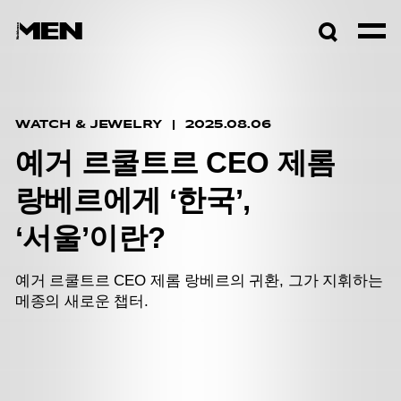
검색창
열기
WATCH & JEWELRY
2025.08.06
예거 르쿨트르 CEO 제롬
랑베르에게 ‘한국’,
‘서울’이란?
예거 르쿨트르 CEO 제롬 랑베르의 귀환, 그가 지휘하는
메종의 새로운 챕터.