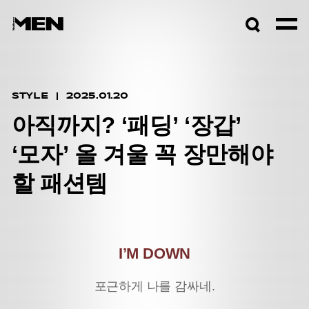
검색창
열기
STYLE
2025.01.20
아직까지? ‘패딩’ ‘장갑’
‘모자’ 올 겨울 꼭 장만해야
할 패션템
I’M DOWN
포근하게 나를 감싸네.