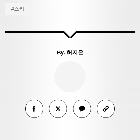
#스키
By.
허지은