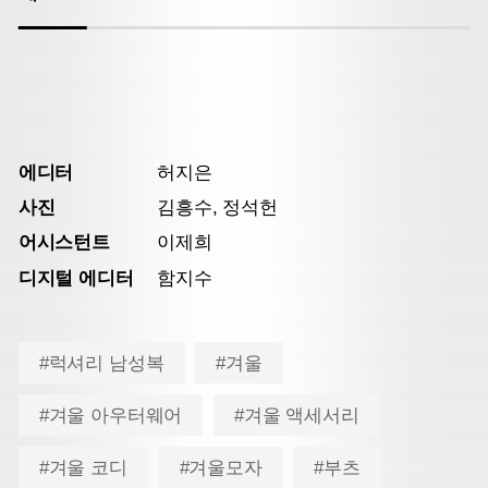
에디터
허지은
사진
김흥수, 정석헌
어시스턴트
이제희
디지털 에디터
함지수
#럭셔리 남성복
#겨울
#겨울 아우터웨어
#겨울 액세서리
#겨울 코디
#겨울모자
#부츠