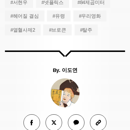
#서현우
#넷플릭스
#84제곱미터
#헤어질 결심
#유령
#우리영화
#열혈사제2
#브로큰
#탈주
By.
이도연