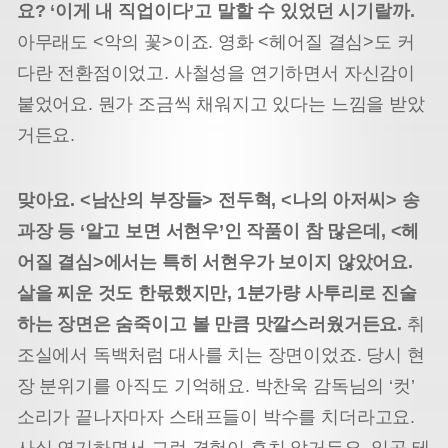
요? ‘이게 내 직업이다’고 말할 수 있었던 시기랄까.
아무래도 <악의 꽃>이죠. 영화 <헤어질 결심>도 커
다란 전환점이었고. 사철성을 연기하면서 자신감이
붙었어요. 뭔가 조금씩 채워지고 있다는 느낌을 받았
거든요.
맞아요. <남산의 부장들> 전두혁, <나의 아저씨> 송
과장 등 ‘알고 보면 서현우’인 작품이 참 많은데, <헤
어질 결심>에서는 특히 서현우가 보이지 않았어요.
살을 찌운 것도 한몫했지만, 1분가량 사투리로 진술
하는 장면은 숨죽이고 볼 만큼 맛깔스러웠거든요.
취
조실에서 독백처럼 대사를 치는 장면이었죠. 당시 현
장 분위기를 아직도 기억해요. 박찬욱 감독님의 ‘컷’
소리가 끝나자마자 스태프들이 박수를 치더라고요.
사실 연기하면서 그런 경험이 흔치 않거든요. 일곱 테