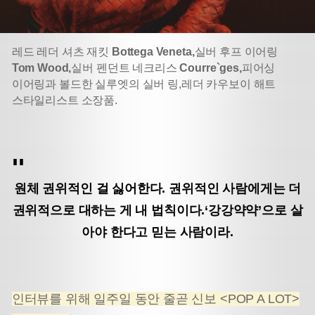
레드 레더 셔츠 재킷
Bottega Veneta,
실버 후프 이어링
Tom Wood,
실버 펜던트 네크리스
Courre`ges,
피어싱
이어링과 볼드한 실루엣의 실버 링,
레더 카우보이 해트
스타일리스트 소장품.
원체 권위적인 걸 싫어한다. 권위적인 사람에게는 더
권위적으로 대하는 게 내 법칙이다.
‘강강약약’으로 살
아야 한다고 믿는 사람이라.
인터뷰를 위해 일주일 동안 줄곧 신보 <POP A LOT>