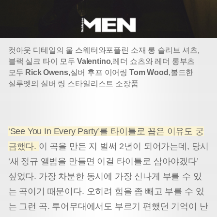
컷아웃 디테일의 울 스웨터와
포플린 소재 롱 슬리브 셔츠,
블랙 실크 타이 모두
Valentino
,
레더 쇼츠와 레더 롱부츠
모두
Rick Owens
,
실버 후프 이어링
Tom Wood
,
볼드한
실루엣의 실버 링 스타일리스트 소장품
‘See You In Every Party’를 타이틀로 꼽은 이유도 궁
금했다.
이 곡을 만든 지 벌써 2년이 되어가는데, 당시
‘새 정규 앨범을 만들면 이걸 타이틀로 삼아야겠다’
싶었다. 가장 차분한 동시에 가장 신나게 부를 수 있
는 곡이기 때문이다. 오히려 힘을 좀 빼고 부를 수 있
는 그런 곡. 투어무대에서도 부르기 편했던 기억이 난