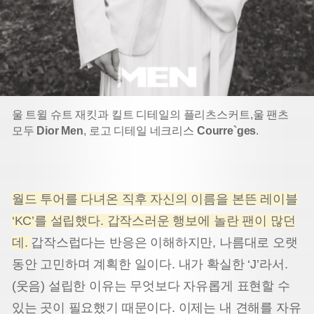
울 트윌 슈트 재킷과 킬트 디테일의 플리츠스커트,
울 팬츠
모두
Dior Men
, 로고 디테일 네크리스
Courre`ges
.
월드 투어를 다녀온 직후 자신의 이름을 본뜬 레이블
‘KC’를 설립했다. 갑작스러운 행보에 놀란 팬이 많던
데.
갑작스럽다는 반응은 이해하지만, 나름대로 오랫
동안 고민하며 계획한 일이다. 내가 확실한 ‘J’라서.
(웃음) 설립한 이유는 무엇보다 자유롭게 표현할 수
있는 곳이 필요했기 때문이다. 이제는 내 견해를 자유