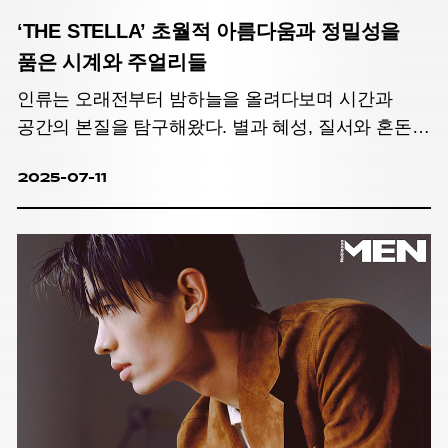
‘THE STELLA’ 초월적 아름다움과 정밀성을
품은 시계와 주얼리들
인류는 오래전부터 밤하늘을 올려다보며 시간과
공간의 본질을 탐구해왔다. 별과 혜성, 질서와 혼돈이
빚어낸 우주의 신비는 손안에 품고 싶을 만큼
2025-07-11
매혹적이기에! 경이로운 시공간 속, 초월적
아름다움과 정밀성을 품은 여덟 점의 시계와
주얼리가 펼쳐진다.