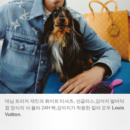
데님 트러커 재킷과 화이트 티셔츠, 선글라스,
강아지 발바닥
참 장식의 삭 플라 24H 백,
강아지가 착용한 칼라 모두
Louis
Vuitton
.