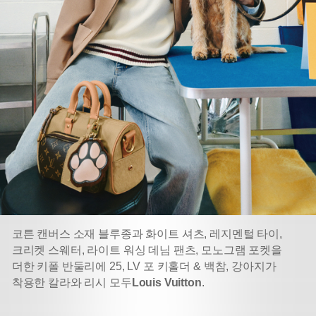
코튼 캔버스 소재 블루종과 화이트 셔츠, 레지멘털 타이,
크리켓 스웨터, 라이트 워싱 데님 팬츠, 모노그램 포켓을
더한 키폴 반둘리에 25,
LV 포 키홀더 & 백참, 강아지가
착용한 칼라와 리시 모두
Louis Vuitton
.