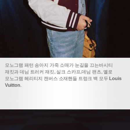
모노그램 패턴 송아지 가죽 소매가 눈길을 끄는
바시티
재킷과 데님 트러커 재킷, 실크 스카프,
데님 팬츠, 옐로
모노그램 헤리티지 캔버스 소재
핸들 트렁크 백 모두
Louis
Vuitton
.