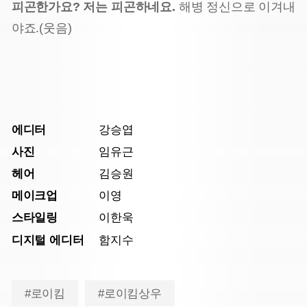
피곤한가요? 저는 피곤하네요.
해병 정신으로 이겨내
야죠.(웃음)
에디터
강승엽
사진
임유근
헤어
김승원
메이크업
이영
스타일링
이한욱
디지털 에디터
함지수
#로이킴
#로이킴상우