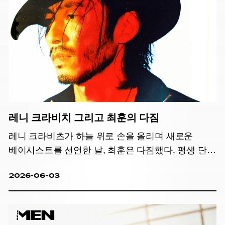
레니 크라비치 그리고 최훈의 다짐
레니 크라비츠가 하늘 위로 손을 올리며 새로운
베이시스트를 선언한 날, 최훈은 다짐했다. 평생 단
한 번 전력 질주할 기회가 주어진다면 바로
2026-06-03
지금이라고.