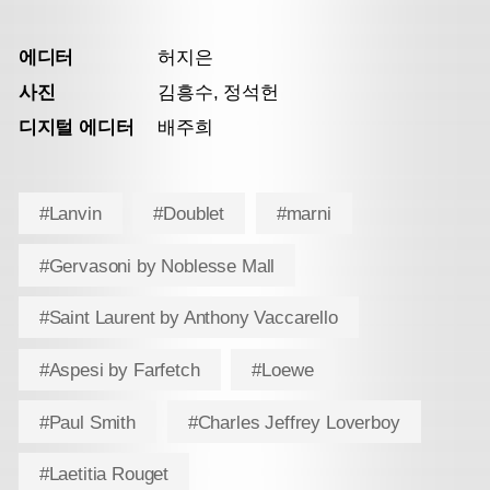
에디터
허지은
사진
김흥수, 정석헌
디지털 에디터
배주희
#Lanvin
#Doublet
#marni
#Gervasoni by Noblesse Mall
#Saint Laurent by Anthony Vaccarello
#Aspesi by Farfetch
#Loewe
#Paul Smith
#Charles Jeffrey Loverboy
#Laetitia Rouget