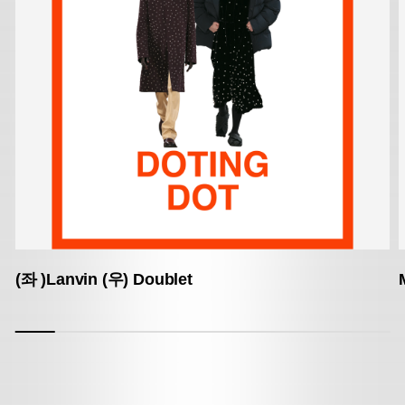
(좌 )Lanvin (우) Doublet