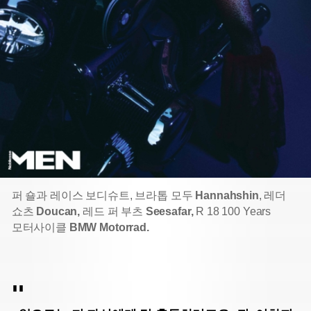
퍼 숄과 레이스 보디슈트, 브라톱 모두
Hannahshin
, 레더
쇼츠
Doucan,
레드 퍼 부츠
Seesafar,
R 18 100 Years
모터사이클
BMW Motorrad.