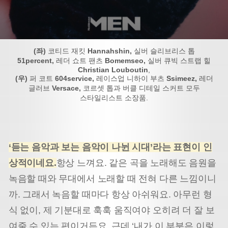
(좌)
코티드 재킷
Hannahshin,
실버 슬리브리스 톱
51percent,
레더 쇼트 팬츠
Bomemseo,
실버 큐빅 스트랩 힐
Christian Louboutin
,
(우)
퍼 코트
604service,
레이스업 니하이 부츠
Ssimeez,
레더
글러브
Versace,
코르셋 톱과 버클 디테일 스커트 모두
스타일리스트 소장품.
‘듣는 음악과 보는 음악이 나뉜 시대’라는 표현이 인
상적이네요.
항상 느껴요. 같은 곡을 노래해도 음원을
녹음할 때와 무대에서 노래할 때 전혀 다른 느낌이니
까. 그래서 녹음할 때마다 항상 아쉬워요. 아무런 형
식 없이, 제 기분대로 훅훅 움직여야 오히려 더 잘 보
여줄 수 있는 편이거든요. 근데 ‘내가 이 부분은 이렇