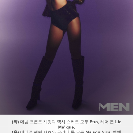
(좌)
데님 크롭트 재킷과 맥시 스커트 모두
Etro,
레더 톱
Lie
Me’ que.
(우)
애니멀 패턴 셔츠와 글리터 톱 모두
Maison Nica,
벨벳