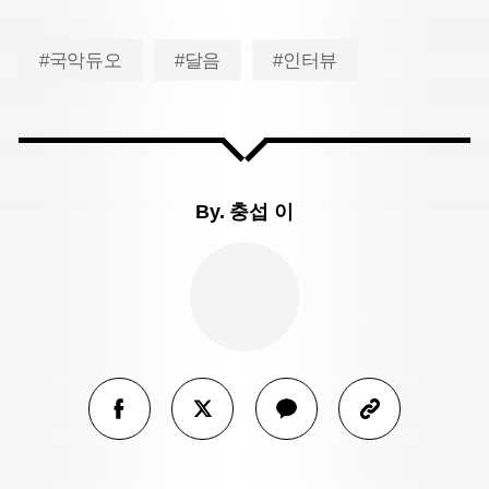
#국악듀오
#달음
#인터뷰
By.
충섭 이