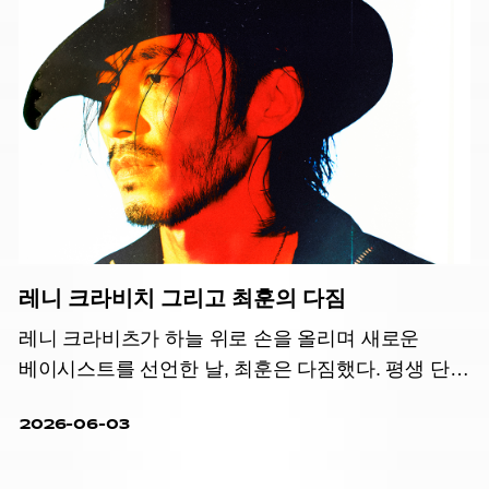
레니 크라비치 그리고 최훈의 다짐
레니 크라비츠가 하늘 위로 손을 올리며 새로운
베이시스트를 선언한 날, 최훈은 다짐했다. 평생 단
한 번 전력 질주할 기회가 주어진다면 바로
2026-06-03
지금이라고.