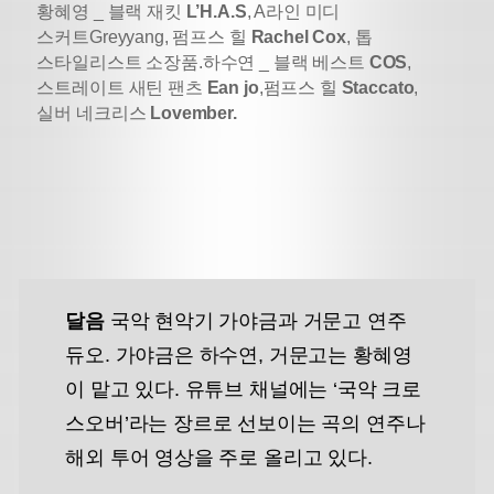
황혜영 _ 블랙 재킷
L’H.A.S
, A라인 미디
스커트
Greyyang, 펌프스 힐
Rachel Cox
, 톱
스타일리스트 소장품.
하수연 _ 블랙 베스트
COS
,
스트레이트 새틴 팬츠
Ean jo
,
펌프스 힐
Staccato
,
실버 네크리스
Lovember.
달음
국악 현악기 가야금과 거문고 연주
듀오. 가야금은 하수연, 거문고는 황혜영
이 맡고 있다.
유튜브 채널에는 ‘국악 크로
스오버’라는 장르로 선보이는 곡의 연주나
해외 투어 영상을 주로 올리고 있다.