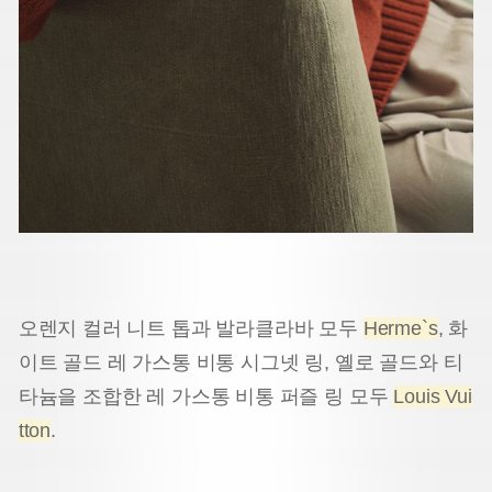
오렌지 컬러 니트 톱과 발라클라바 모두
Herme`s
, 화
이트 골드 레 가스통 비통 시그넷 링, 옐로 골드와 티
타늄을 조합한 레 가스통 비통 퍼즐 링 모두
Louis Vui
tton
.