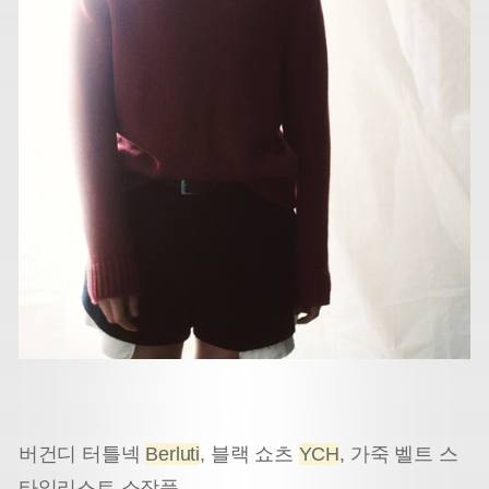
버건디 터틀넥
Berluti
, 블랙 쇼츠
YCH
, 가죽 벨트 스
타일리스트 소장품.