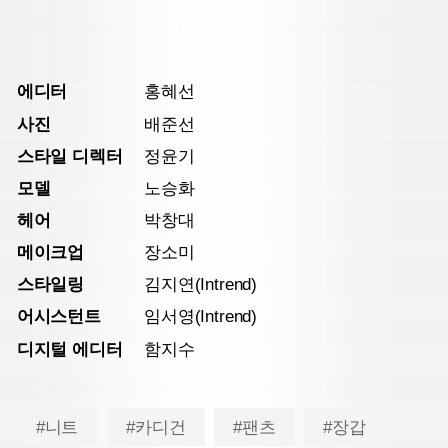
에디터
홍혜선
사진
배준선
스타일 디렉터
정윤기
모델
노승화
헤어
박창대
메이크업
장소미
스타일링
김지연(Intrend)
어시스턴트
임서영(Intrend)
디지털 에디터
함지수
#니트
#카디건
#팬츠
#장갑