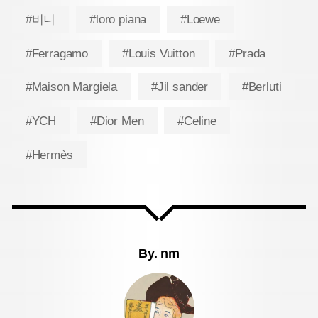
#비니
#loro piana
#Loewe
#Ferragamo
#Louis Vuitton
#Prada
#Maison Margiela
#Jil sander
#Berluti
#YCH
#Dior Men
#Celine
#Hermès
By.
nm