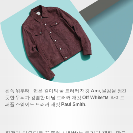
왼쪽 위부터_ 짧은 길이의 울 트러커 재킷
Ami
, 물감을 튕긴
듯한 무늬가 강렬한 데님 트러커 재킷
Off-White
, 라이트
TM
퍼플 스웨이드 트러커 재킷
Paul Smith
.