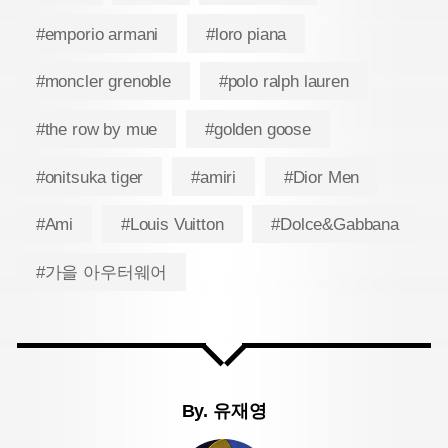
#emporio armani
#loro piana
#moncler grenoble
#polo ralph lauren
#the row by mue
#golden goose
#onitsuka tiger
#amiri
#Dior Men
#Ami
#Louis Vuitton
#Dolce&Gabbana
#가을 아우터웨어
By.
유재영